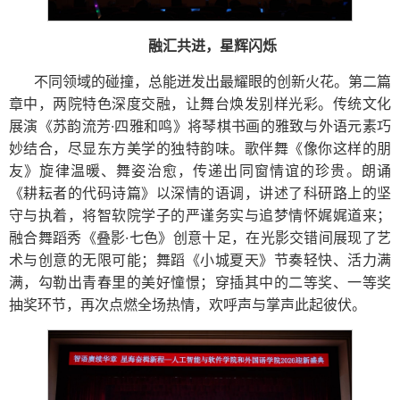
融汇共进，星辉闪烁
不同领域的碰撞，总能迸发出最耀眼的创新火花。第二篇
章中，两院特色深度交融，让舞台焕发别样光彩。传统文化
展演《苏韵流芳·四雅和鸣》将琴棋书画的雅致与外语元素巧
妙结合，尽显东方美学的独特韵味。歌伴舞《像你这样的朋
友》旋律温暖、舞姿治愈，传递出同窗情谊的珍贵。朗诵
《耕耘者的代码诗篇》以深情的语调，讲述了科研路上的坚
守与执着，将智软院学子的严谨务实与追梦情怀娓娓道来；
融合舞蹈秀《叠影·七色》创意十足，在光影交错间展现了艺
术与创意的无限可能；舞蹈《小城夏天》节奏轻快、活力满
满，勾勒出青春里的美好憧憬；穿插其中的二等奖、一等奖
抽奖环节，再次点燃全场热情，欢呼声与掌声此起彼伏。