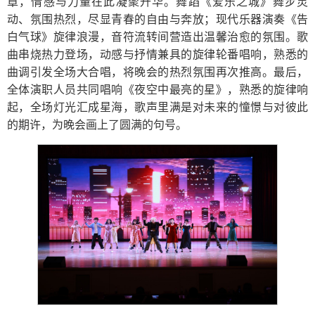
章，情感与力量在此凝聚升华。舞蹈《爱乐之城》舞步灵
动、氛围热烈，尽显青春的自由与奔放；现代乐器演奏《告
白气球》旋律浪漫，音符流转间营造出温馨治愈的氛围。歌
曲串烧热力登场，动感与抒情兼具的旋律轮番唱响，熟悉的
曲调引发全场大合唱，将晚会的热烈氛围再次推高。最后，
全体演职人员共同唱响《夜空中最亮的星》，熟悉的旋律响
起，全场灯光汇成星海，歌声里满是对未来的憧憬与对彼此
的期许，为晚会画上了圆满的句号。