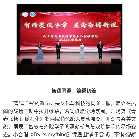
智语同源，锦绣初绽
“智”与“语”的邂逅，是文化与科技的同频共振。晚会在热
闹的暖场互动中拉开帷幕，瞬间点燃全场氛围。开场舞《青
春飞扬·锦绣石化》将两院特色融入灵动舞姿，刚劲与柔美交
织，展现了智软与外院学子的蓬勃朝气与双院携手的昂扬姿
态。小合唱《Try everything》传递出“勇于尝试、不惧挑战”