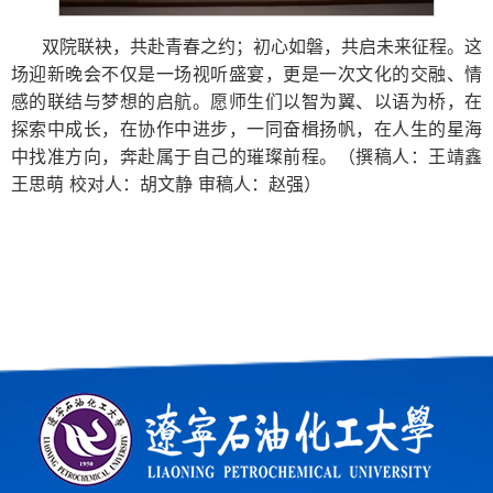
双院联袂，共赴青春之约；初心如磐，共启未来征程。这
场迎新晚会不仅是一场视听盛宴，更是一次文化的交融、情
感的联结与梦想的启航。愿师生们以智为翼、以语为桥，在
探索中成长，在协作中进步，一同奋楫扬帆，在人生的星海
中找准方向，奔赴属于自己的璀璨前程。（撰稿人：王靖鑫
王思萌 校对人：胡文静 审稿人：赵强）