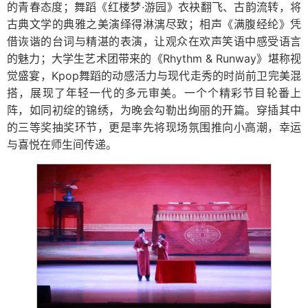
的青春态度；舞蹈《红楼梦·游园》衣袂翻飞、古韵流转，将
古典文学的典雅之美演绎得淋漓尽致；相声《满腹经纶》凭
借诙谐的台词与精湛的表演，让观众在欢声笑语中感受语言
的魅力；大学生艺术团带来的《Rhythm & Runway》堪称视
觉盛宴，Kpop舞蹈的动感活力与现代走秀的时尚前卫完美混
搭，展现了年轻一代的多元审美。一个个精彩节目轮番上
阵，如同初绽的锦绣，为晚会勾勒出绚丽的开篇。穿插其中
的三等奖抽奖环节，更是率先将现场氛围推向小高潮，幸运
与喜悦在师生间传递。