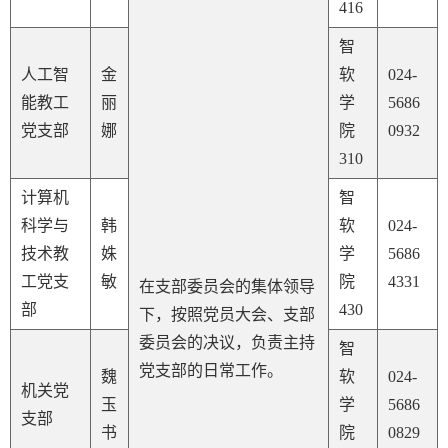
416
智
人工智
金
软
024-
能教工
丽
学
5686
党支部
娜
院
0932
310
计算机
智
科学与
韩
软
024-
技术教
姝
学
5686
工党支
敏
院
4331
在支部委员会的集体领导
部
430
下，按照党员大会、支部
委员会的决议，负责主持
智
党支部的日常工作。
魏
软
024-
机关党
玉
学
5686
支部
书
院
0829