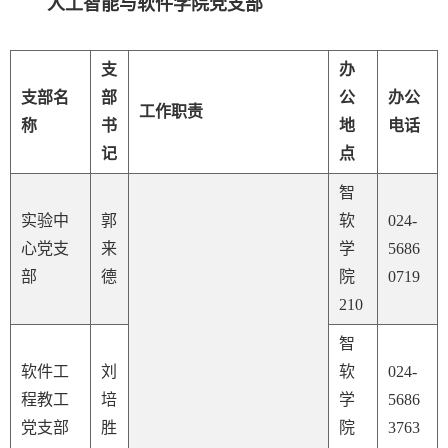
人工智能与软件学院党支部
支
办
支部名
部
公
办公
工作职责
称
书
地
电话
记
点
智
实验中
郭
软
024-
心党支
来
学
5686
部
德
院
0719
210
智
软件工
刘
软
024-
程教工
培
学
5686
党支部
胜
院
3763