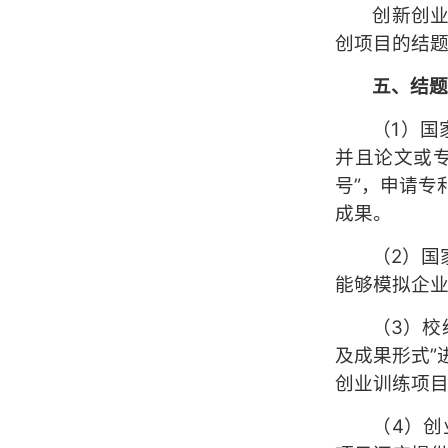
创新创
创项目的结
五
、结
（1）国
并且论文或
号”，申请
成果。
（2）国
能够模拟企
（3）校
及成果形式
创业训练项
（4）