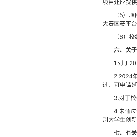
项目还应提供
（5）项
大赛国赛平台（h
（6）校
六
、关
1.对于
2.20
过，可申请延
3.对于
4.未通
别大学生创
七
、有