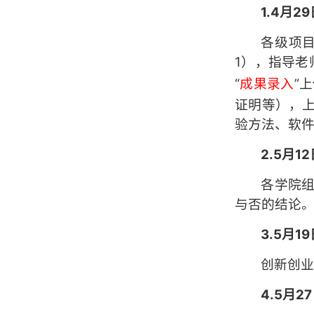
1.
4
月
29
各级项
1），指导老师
“
成果录入
”
证明等），
验方法、软
2.5
月
12
各学院
与否的结论
3.5
月
19
创新创
4.5
月
2