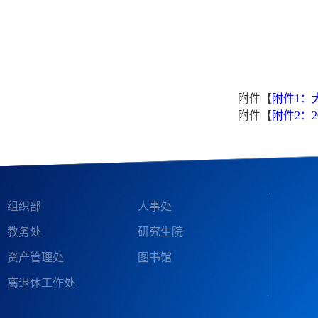
附件【
附件1：
附件【
附件2：
组织部
人事处
教务处
研究生院
资产管理处
图书馆
离退休工作处