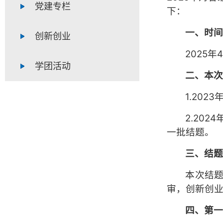
党建专栏
下：
一、
时
创新创业
2025年
学团活动
二
、
本
1.20
2.20
一批结题。
三
、结
本次结
审，创新创
四、第