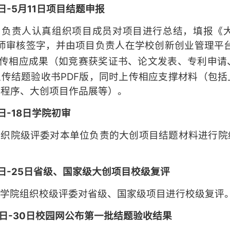
日-
5月
11
日项目结题申报
目负责人认真组织项目成员对项目进行总结，填报《
审核签字，并由项目负责人在学校创新创业管理平台（https:
上传相应成果（如竞赛获奖证书、论文发表、专利申请
上传结题验收书PDF版，同时上传相应支撑材料（包
件程序、大创项目作品展等）。
日-
18
日学院初审
组织院级评委对本单位负责的大创项目结题材料进行院
。
日-
25
日
省级
、
国家级
大创项目校级复评
业学院组织校级评委对省级、国家级项目进行校级复评
7日
-
30
日校园网公布
第一批
结题验收结果