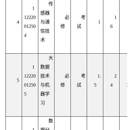
传
1
感器
12220
必
考
1
4
与通
1
01250
修
试
6
信技
4
术
大
1
数据
12220
技术
必
考
1.
2
5
01250
与机
修
试
5
4
2
5
器学
习
数
1
据分