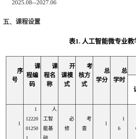
2025.08--2027.06
五、
课程设置
表
1.
人工智能微专业教
课
课
开
考
序
总
总
程编
程名
课模
核方
号
学分
学时
码
称
式
式
1
人
12220
工智
必
考
1
1
1
01250
能基
修
查
6
6
1
础