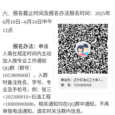
六、
报名截止时间及报名办法
报名时间：
2025
年
6
月
10
日
--6
月
16
日中午
12
点
报名办法：
申
请
人需在规定时间内主动
加入微专业工作通知
QQ
群（群号：
1053809008
），入群
时备注姓名、学号、专
业及手机号，例：张三
+202300010+
石油工程
+18800000000
。相关通知均在
QQ
群中通知，不再
单独电话通知，请实时关注群内信息。