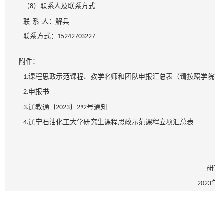
（
）联系人及联系方式
8
联
系
人：
解兵
联系方式：
15242703227
附件：
课程思政示范课程、教学名师和团队申报汇总表（请按照学院
1.
申报书
2.
辽教通〔
〕
号通知
3.
2023
292
辽宁石油化工大学研究生课程思政示范课程立项汇总表
4.
研
年
2023