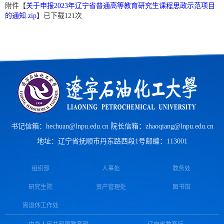
附件【
关于申报2023年辽宁省普通高等教育研究生课程思政示范项目
的通知.zip
】已下载
121
次
书记信箱：hechuan@lnpu.edu.cn 院长信箱：zhaoqiang@lnpu.edu.cn
地址：辽宁省抚顺市丹东路西段1号
邮编：113001
组织部
人事处
教务处
研究生院
资产管理处
图书馆
离退休工作处