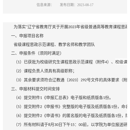
信息来源：
发布日期：2023-08-17
为落实
“辽宁省教育厅关于开展
年省级普通高等教育课程思政
2023
一、申报项目名称
省级课程思政示范课程、教学名师和教学团队
二、申报条件（须同时满足）
（
）已获批为校级
研究生
课程思政示范课程
（
附件
）、
校级课
1
4
（
）课程负责人须具有高级职称；
2
（
）其余要求须符合辽教通〔
〕
号文件的具体要求（附
3
2023
292
三、申报材料提交时间安排
（
）提交附件
《申报汇总表》电子版和纸质版各
份。
4
1
1
（
）提交附件
《申报书》完整版的电子版及纸质版各
份，命名
5
2
1
（
）提交附件
《申请书》的匿名版的电子版及纸质版各
份，隐
6
2
1
（
）所有材料请于
月
日下午
：
前，以学院为单位报送
研
7
8
30
15
00