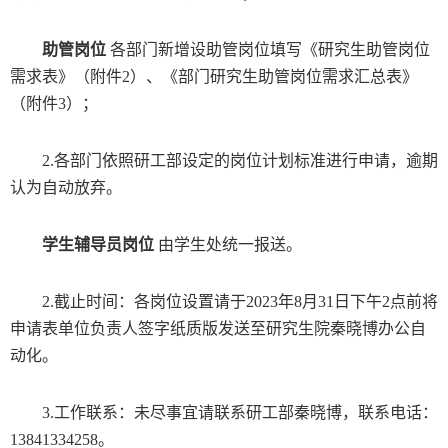
助管岗位
各部门新增设助管岗位填写《研究生助管岗位
需求表》（附件
2
）、《部门研究生助管岗位需求汇总表》
（附件
3
）；
2.
各部门依照研工部设定的岗位计划标准进行申请，逾期
认为自动放弃。
学生辅导员岗位
由学生处统一报送。
2.
截止时间：各岗位设置请于
2023
年
8
月
31
日下午
2
点前将
申请表单位负责人签字纸质版发送至研究生院秦晓博办公自
动化。
3.
工作联系：未尽事宜请联系研工部秦晓博，联系电话：
13841334258
。