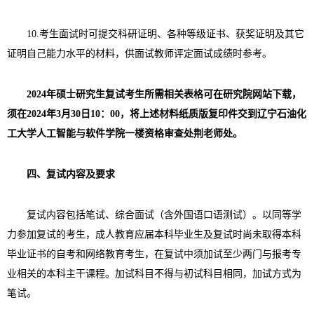
10.
考生面试时可提交科研证明、各种等级证书、获奖证明及其它
证明自己能力水平的材料，供面试教师评定面试成绩时参考。
2024
年硕士研究生复试考生所需相关表格可在研究院网站下载，
须在
2024
年
3
月
30
日
10
：
00
，将上述材料纸质版复印件交到辽宁石油化
工大学人工智能与软件学院一楼资格审查处荆老师处。
四、复试内容及要求
复试内容包括笔试、综合面试（含外国语口语测试）。以同等学
力参加复试的考生，成人教育应届本科毕业生及复试时尚未取得本科
毕业证书的自考和网络教育考生，在复试中须加试至少两门与报考专
业相关的本科主干课程。加试科目不得与初试科目相同，加试方式为
笔试。