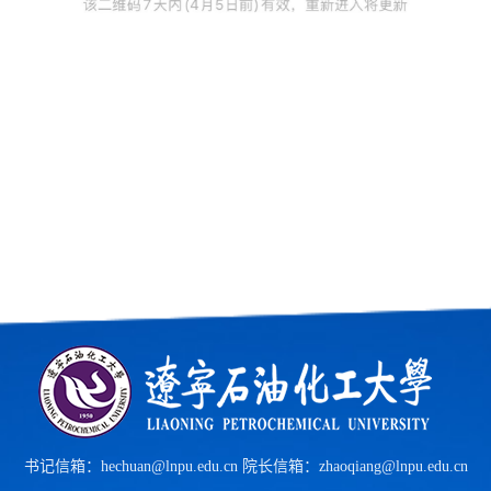
书记信箱：hechuan@lnpu.edu.cn 院长信箱：zhaoqiang@lnpu.edu.cn