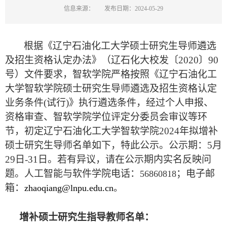
信息来源：
发布日期：2024-05-29
根据《辽宁石油化工大学硕士研究生导师遴选
及招生资格认定办法》（辽石化大校发〔
2020
〕
90
号）文件要求，智软学院严格按照《辽宁石油化工
大学智软学院硕士研究生导师遴选及招生资格认定
业务条件
(
试行
)
》执行遴选条件，经过个人申报、
资格审查、智软学院学位评定分委员会审议等环
节，初定辽宁石油化工大学智软学院
2024
年拟增补
硕士研究生导师名单如下，特此公示。公示期：
5
月
29
日
-31
日。若有异议，请在公示期内实名反映问
题。人工智能与软件学院电话：
；电子邮
56860818
箱：
zhaoqiang@lnpu.edu.cn
。
增补硕士研究生指导教师名单：