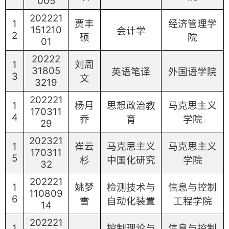
005
202221
1
贾丰
经济管理学
151210
会计学
2
硕
院
01
20222
1
刘周
31805
英语笔译
外国语学院
3
文
3219
202221
1
杨月
思想政治教
马克思主义
170311
4
乔
育
学院
29
202321
1
崔云
马克思主义
马克思主义
170311
5
杉
中国化研究
学院
32
202221
1
姚梦
检测技术与
信息与控制
110809
6
雪
自动化装置
工程学院
14
202221
1
控制理论与
信息与控制