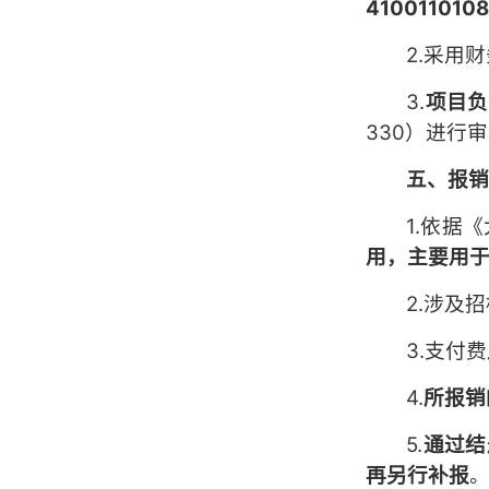
410011010
2.采用
3.
项目负
330）进行
五、报
1.依据
用，主要用
2.涉及
3.支付
4.
所报销
5.
通过结
再另行补报