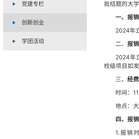
批结题的大
党建专栏
一、报
创新创业
2024
学团活动
二、
报
2024
校级项目如
三、
经
时间：1
地点：大
四、报
1.报