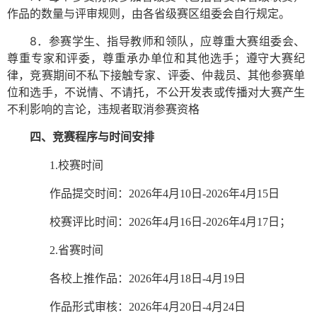
作品的数量与评审规则，由各省级赛区组委会自行规定。
8．参赛学生、指导教师和领队，应尊重大赛组委会、
尊重专家和评委，尊重承办单位和其他选手；遵守大赛纪
律，竞赛期间不私下接触专家、评委、仲裁员、其他参赛单
位和选手，不说情、不请托，不公开发表或传播对大赛产生
不利影响的言论，违规者取消参赛资格
四、竞赛程序与时间安排
校赛
1.
时间
作品提交时间：
202
6
年
4
月
10
日
-202
6
年
4
月
1
5
日
校赛评比时间：
202
6
年
4
月
1
6
日
-202
6
年
4
月
17
日；
时间
2
.
省赛
各校上推作品：
202
6
年
4
月
1
8
日
-4
月
19
日
作品形式审核：
202
6
年
4
月
2
0
日
-4
月
2
4
日