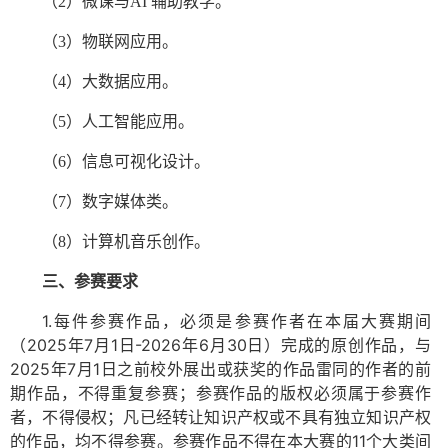
（
2）微课与AI 辅助教学。
（
3）物联网应用。
（
4）大数据应用。
（
5）人工智能应用。
（
6）信息可视化设计。
（
7）数字媒体类。
（
8）计算机音乐创作。
三、参赛要求
1.
每件参赛作品，必须是参赛作者在本届大赛期间
（
2025
年
7
月
1
日
-2026
年
6
月
30
日）完成的原创作品，与
2025
年
7
月
1
日之前校外展出或获奖的作品雷同的作者的前
期作品，不得重复参赛；参赛作品的版权必须属于参赛作
者，不得侵权；凡已经转让知识产权或不具有独立知识产权
的作品，均不得参赛。参赛作品不得在本大赛的
11
个大类间