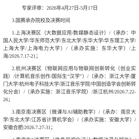
专家评审：
202
6
年
4
月
2
7
日
-5
月
17
日
3
.
国赛承办院校及决赛时间
上海决赛区（大数据应用
数媒静态设计）
（承办：中
1.
/
/
国人民大学
华东师范大学
东北大学
东华大学
华东理工大学
/
/
/
/
/
上海大学
上海电力大学）
（承办实施：东华大学）
上
/
/
/
海
；
/2026.7.17-21
杭州决赛区（物联网应用与物联网创新转化（创业实
2.
践）
计算机音乐创作
（承办：浙江大学
厦
/
/
国际生
“汉学”）
/
/
门大学
杭州电子科技大学
浙江音乐学院
中国创造学会创新转
/
/
/
化分会）
（承办实施：浙江音乐学院）
浙江杭州
/
/
/2026.7.22-
；
26
南京南决赛区（微课与
辅助教学）
（承办：南京大
3.
AI
/
学
东北大学
江苏省计算机学会）
（承办实施：安徽大学）
/
/
/
/
安徽合肥
；
/2026.7.27-31