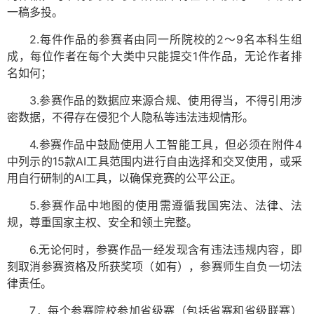
一稿多投。
2.
每件作品的参赛者由同一所院校的
2
～
9
名本科生组
成，每位作者在每个大类中只能提交
1
件作品，无论作者排
名如何；
3.
参赛作品的数据应来源合规、使用得当，不得引用涉
密数据，不得存在侵犯个人隐私等违法违规情形。
4.
参赛作品中鼓励使用人工智能工具，但必须在附件
4
中列示的
15
款
AI
工具范围内进行自由选择和交叉使用，或采
用自行研制的
AI
工具，以确保竞赛的公平公正。
5.
参赛作品中地图的使用需遵循我国宪法、法律、法
规，尊重国家主权、安全和领土完整。
6.
无论何时，参赛作品一经发现含有违法违规内容，即
刻取消参赛资格及所获奖项（如有），参赛师生自负一切法
律责任。
7
．每个参赛院校参加省级赛（包括省赛和省级联赛）