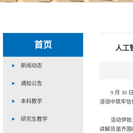
首页
人工
新闻动态
通知公告
9 月 
本科教学
浸润中筑牢信
研究生教学
活动伊始
讲解员苗齐围