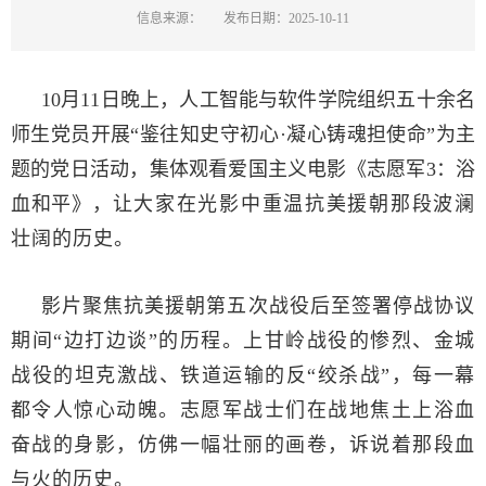
信息来源：
发布日期：2025-10-11
10月11日晚上，人工智能与软件学院
组织五十余名
师生党员开展“
鉴往知史守初心·凝心铸魂担使命
”为主
题的党日活动，集体观看爱国主义电影《志愿军3：浴
血和平》，
让大家在光影中重温抗美援朝那段波澜
壮阔的历史。
影片聚焦抗美援朝第五次战役后至签署停战协议
期间“边打边谈”的历程。上甘岭战役的惨烈、金城
战役的坦克激战、铁道运输的反“绞杀战”，每一幕
都令人惊心动魄。志愿军战士们在战地焦土上浴血
奋战的身影，仿佛一幅壮丽的画卷，诉说着那段血
与火的历史。