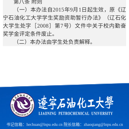
第八条 附则
（一）本办法自
2015
年
9
月
1
日起生效，原《辽
宁石油化工大学学生奖励资助暂行办法》（辽石化
大学生处字［
2008
］第
7
号）文件中关于校内勤奋
奖学金评定条件废止。
（二）本办法由学生处负责解释。
书记信箱：hechuan@lnpu.edu.cn 院长信箱：zhaoqiang@lnpu.edu.cn