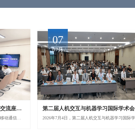
22
07
04月
07月
告
学院与抚顺移动召开产学研合作交流座谈会
第二
7月8日上午，人工智能与软件学院与中国移动通信集团辽宁有限公司抚顺分公司（以下简称“抚顺移动”）召开产学研合作交流座谈会，双方围绕党建联合共建、人才培养、技术落地、科研攻关、岗位实习等多个方面展开深度交流，共同探索校企协同发展的新路径。人工智能与软件学院党总支书记何川、院长赵强、党总支副书记胡文静，网络信息中心主任于辰云，抚顺移动望花分公司经理石亮、副经理秦鉴殊、高校支局长王丝雨、高校支局校园经...
4月22日下午，成都信息工程大学黄源源副教授应邀到我校进行学术交流，并作题为《AI工具助力科研论文选题与论文写作》的学术报告。会议由人工智能与软件学院副院长石元博主持。报告中，黄源源副教授围绕AI时代科研范式变革、选题框架构建、文献综述优化、格式引用管理、伦理风险防控五大核心模块，结合实操案例分享了AI工具在科研全流程的实用技巧，并对人机协同的智能写作趋势进行了展望。针对师生普遍关注的AI科研伦理与风险问...