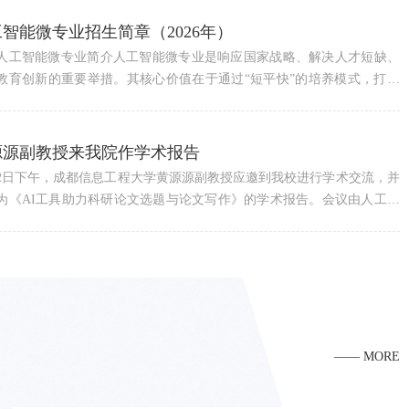
智能微专业招生简章（2026年）
魅力巾帼 巾彩绽放 ——人工智能与软件学院举办“三八”妇女节方巾创意搭配活动
三月，风暖花香。在第115个“三八”国际劳动妇女节来临之际，为提升女
人工智能微专业简介人工智能微专业是响应国家战略、解决人才短缺、
工的职业审美雅趣、丰富精神文化生活，3月6日上午，人工智能与软件
教育创新的重要举措。其核心价值在于通过“短平快”的培养模式，打破
工会在学院214活动室举办了“魅力巾帼 巾彩绽放”丝巾搭配主题活动，全
界限，输出能落地应用的AI人才。人工智能微专业旨在掌握原有专业知
0多名女教职工参加了此次活动。活动现场，老师从丝巾的材质甄别讲
能的基础上，掌握部分人工智能领域的基础理论与应用技术，具有较强
详细介绍了不同季节丝巾的选材要点，并结合肤色分析、职场着装规
新意识和一定的创新能力的人工智能领域复合型人才。我国AI核心人才
源源副教授来我院作学术报告
趣享运动 凝心聚力——人工智能与软件学院举办教职工趣味运动会
讲解了丝巾与服装的色彩搭配原理。随后，在实操环节，老师手把手...
约1000万，尤其在石化、医疗、金融、制造等垂直领域，复合型AI人...
富教职工校园文化生活，增进团队协作与交流，释放工作压力，1月9
22日下午，成都信息工程大学黄源源副教授应邀到我校进行学术交流，并
人工智能与软件学院工会精心组织举办了教职工趣味运动会。全院教职
为《AI工具助力科研论文选题与论文写作》的学术报告。会议由人工智
团队为单位积极参与，在轻松愉快的氛围中展现活力风采，在协作竞技
软件学院副院长石元博主持。报告中，黄源源副教授围绕AI时代科研范
聚奋进力量。本次趣味运动会聚焦“趣味、协作、快乐”的核心，设置“筷
革、选题框架构建、文献综述优化、格式引用管理、伦理风险防控五大
乒乓球接力”“一圈到底”“沙包投靶”等特色项目，兼顾竞技性与参与
模块，结合实操案例分享了AI工具在科研全流程的实用技巧，并对人机
“筷子夹乒乓球接力”项目中，参赛队员手持筷子，紧盯滚动的乒...
的智能写作趋势进行了展望。针对师生普遍关注的AI科研伦理与风险
—— MORE