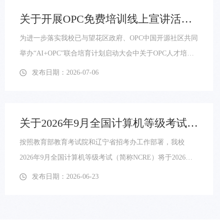
关于开展OPC免费培训线上宣讲活动的通知
为进一步落实我校已与望花区政府、OPC中国开源社区共同
举办“AI+OPC”联合培育计划启动大会中关于OPC人才培养
的工作，帮助同学们深入了解OPC技术前沿动态、明晰OPC
发布日期：2026-07-06
技能对个人成长与职业发展的实际价值，现定于‌7月7日
（周二）19：00点‌举办OPC免费培训线上宣讲活动。本次宣
讲特别邀请杭州智能体来了集团（OPC中国开源社区）总裁
关于2026年9月全国计算机等级考试报名工作的通知
黎跃春先生担任主讲嘉宾，将围绕OPC技术当前发展趋势、
按照教育部教育考试院和辽宁省招考办工作部署，我校
产业落地应用场景、高校学生学习OPC技术的...
2026年9月全国计算机等级考试（简称NCRE）将于2026年9
月19-20日举行。为做好考试报名工作，相关事宜通知如
发布日期：2026-06-23
下：1.报名方式：个人网上报名。考生登录中国教育考试网
NCRE页面，网址为：https://ncre-bm.neea.cn/。选择“辽宁
省”入口，进行账号注册（如已注册可继续使用），填报个