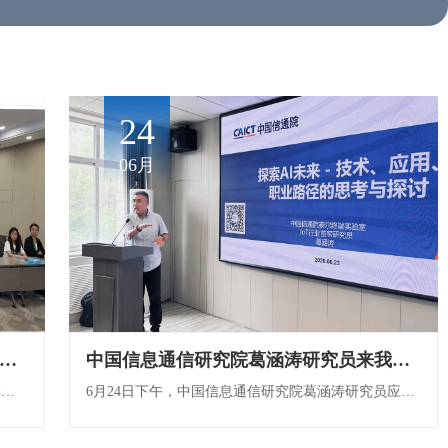
08
24
04月
06月
届人机交互与机器学习国际学术会议（HCIML 2026）在我校顺利召开
人工智能与软件学院扎实开展 2026 年全国知识产权宣传周系列活动
中国信息通信研究院葛涵涛研究员来我院作学术报告
提前部署明方向 精准赋能启新程 ——人工智能与软件学院召开2023级学生考研就业生涯指导大会
2026年7月4日，第二届人机交互与机器学习国际学术会议（HCIML 2026）在辽宁抚顺辽宁石油化工大学召开。本次会议由辽宁石油化工大学主办，辽宁石油化工大学人工智能与软件学院承办，沈阳-中国计算机学会提供支持。辽宁石油化工大学党委副书记曹江涛致欢迎辞，人工智能与软件学院院长赵强主持开幕式，副院长石元博主持主旨报告，副院长韩姝敏主持会议口头报告。曹江涛在致辞中指出，当前人机交互与机器学习的深度融合正持续重塑技...
为深入贯彻落实《关于开展 2026 年全国知识产权宣传周活动的通知》要求，进一步强化师生知识产权保护意识，营造尊重知识、崇尚创新、诚信守法的良好氛围，2026 年 4 月 22 日下午，人工智能与软件学院围绕 “加强新兴领域知识产权保护，加快新质生产力发展” 主题，开展了形式多样、内容丰富的知识产权宣传周系列活动。本次活动由学院主管科研副院长石元博主持，计算机科学与技术专业负责人王晓虹老师担任主讲。活动伊始，石元...
为深入贯彻落实高校就业工作部署要求，切实做好2023级学生成长规划与就业指导前置工作，帮助学生明确发展方向、规避成长误区、提升就业竞争力，4月8日下午，人工智能与软件学院在四教102教室召开2023级年级大会。学院党总支副书记胡文静、副院长石元博出席会议，年级辅导员罗宇翔老师主持会议，2023级全体学生参会。会议紧扣“2023级就业工作提前部署”核心主题，立足学生成长关键期，分层分类、精准发力，为学生搭建成长指引平...
6月24日下午，中国信息通信研究院葛涵涛研究员应邀到我校进行学术交流，并作题为《探索AI未来-技术、应用职业路径的思考与探讨》的学术报告。会议由人工智能与软件学院副院长石元博主持。报告围绕人工智能、物联网技术与石油化工产业融合发展展开讲解。葛涵涛研究员结合人工智能+工业真实项目案例，提出数据治理是石化行业智能化建设的首要任务，详细介绍无线传感、AI视觉巡检等适配化工高危场景的数据采集方案，深入剖析行业数...