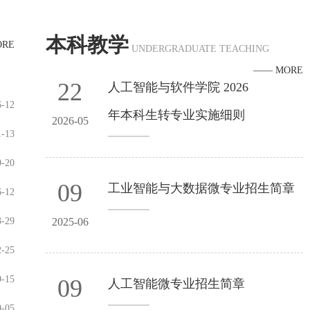
理。联系人：任老师，联系电话：024-56860900，地址：人
本科教学
工智能与软件学院422办公室。
ORE
UNDERGRADUATE TEACHING
—— MORE
22
人工智能与软件学院 2026
6-12
年本科生转专业实施细则
2026-05
1-13
9-20
09
工业智能与大数据微专业招生简章
6-12
3-29
2025-06
2-25
9-15
09
人工智能微专业招生简章
9-05