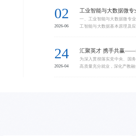
26
02
人工智能与软件学院召
工业智能与大数据微专业
为深入贯彻落实学校工作部署
一、工业智能与大数据微专业
2026-03
2026-06
日，学院学生工作办公室在学
工智能与大数据基本原理及应
辅导员参加会议，党总支副书
技术的迫切需求。随着工业4
学校第十届教职工暨工会会员
术已成为推动产业升级、实现
09
24
方面重点任务，关于人才培养
历着深刻的变革，智能化、数
工人员提高政治站位，将双
统工业人才培养模式往往侧
为全面总结学院2025年工
为深入贯彻落实党中央、国务
行...
学...
2026-01
2026-04
民主权利，强化工会组织建设，
高质量充分就业，深化产教融
院教职工暨工会会员大会在学
与软件学院、网络信息中心、就
共商学院发展大计。大会由学
信息技术类企业专场招聘会在
中拉开序幕，全体参会人员起
会前，学校精心遴选了包括中
神风貌与坚定的理想信念。
国际软件园、江苏传智播客教育
告...