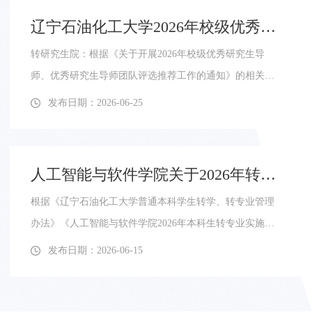
辽宁石油化工大学2026年校级优秀研究生导师、优秀研究生导师团队评选结果公示
转研究生院：根据《关于开展2026年校级优秀研究生导
师、优秀研究生导师团队评选推荐工作的通知》的相关工
作要求及评选名额比例设置，经个人申报、学院推荐、专
发布日期：2026-06-25
家评审等环节，最终评选出2026年校级优秀研究生导师15
人、优秀研究生导师团队10个，现将评选结果公示如下
（按姓氏笔画排序）：一、优秀研究生导师王利娟、王
人工智能与软件学院关于2026年转专业拟录取名单公示
贺、王博、孔宪明、石元博、石磊、李其明、张健、范洪
根据《辽宁石油化工大学普通本科学生转学、转专业管理
涛、周坤、赵涛岩、郜红合、施惠元、郎宪明、蔡明二、
办法》《人工智能与软件学院2026年本科生转专业实施细
优...
则》等文件要求，经学生本人申请、资格审查、学院考核
发布日期：2026-06-15
等流程，现对潘宗奇等15名拟转专业学生名单予以公示。
公示期为2026年6月15日至2026年6月17日。公示期内，如
有异议，请向学院转专业监督申诉小组反映，逾期不予受