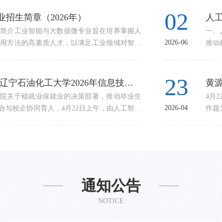
06
02
开学生工作会议
招生简章（2026年）
人工
，明确学生工作方向，压实工作责任，3月26
简介工业智能与大数据微专业旨在培养掌握人
阳春
一、
2026-03
2026-06
院214会议室召开学生工作专题会议。学院全体
用方法的高素质人才，以满足工业领域对智能
教职
推动
记胡文静主持会议。会议伊始，胡文静传达了
.0和智能制造的快速发展，工业智能与大数据技
学院
学科
代表大会第五次会议精神，深入解读了学校八
高质量发展的关键力量。当前，工业领域正经
院2
识技
09
23
、学生管理服务等重点工作部署，要求全体学
字化、网络化成为发展的主流趋势。然而，传
起，
的创
凝心聚力谋发展 砥砺奋进开新局——人工智能与软件学院召开教职工暨工会会员大会
汇聚英才 携手共赢——辽宁石油化工大学2026年信息技术类企业专场招聘会顺利举行
黄
代会精神融入学生工作各环节，切实把思想和
重于单一学科知识，难以满足工业智能化对跨
范，
缺口
作成效，科学谋划未来发展蓝图，切实保障教职工
院关于稳就业保就业的决策部署，推动毕业生
为丰
4月
2026-01
2026-04
2026年1月9日上午10时，人工智能与软件学
合与校企协同育人，4月22日上午，由人工智能
日，
作题
院201会议室召开。学院全体教职工齐聚一堂，
业办联合举办的“汇聚英才 携手共赢”2026年
工以
能与
院工会主席胡文静主持。大会在庄严的国歌声
人工智能与软件学院一楼大厅举行。本场招聘
中凝
式变
立奏唱国歌，彰显了全院教职工昂扬向上的精
建材信息技术股份有限公司、东软集团、沈阳
子夹
核心
会上，院长赵强作《学院行政工作报告》。报
科技股份有限公司、四川长虹佳华信息...
感。
协同
问...
通知公告
NOTICE