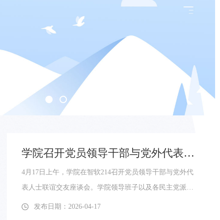
12召开2026年5月党总支理论学习中心组学习跟
川主持会议。学院领导班子分别领学了集中学习
行了交流发言。会议强调，要以坚强党性校准政
立德树人全过程，坚守为党育人、为国育才初
绩，坚决摒弃急功近利、重显绩轻潜绩等偏差，
各领域各环节。（撰稿人：魏玉书 校对人：胡
学院召开党员领导干部与党外代表人士联谊交友座谈会
4月17日上午，学院在智软214召开党员领导干部与党外代
表人士联谊交友座谈会。学院领导班子以及各民主党派、
无党派人士和党外知识分子代表参加座谈。会议强调，统
发布日期：2026-04-17
战工作是一项凝聚人心、汇聚力量的重要工作，党外人士