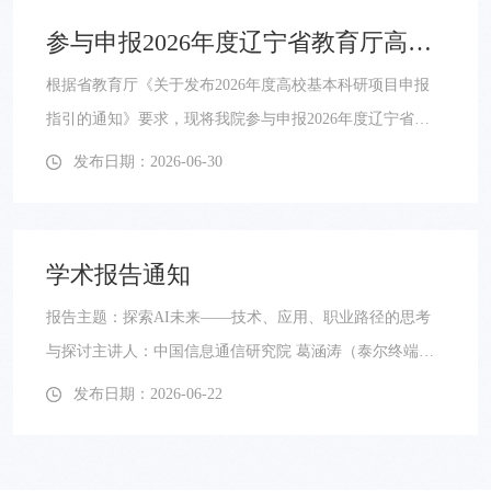
参与申报2026年度辽宁省教育厅高校基本科研项目学院评审结果公示
根据省教育厅《关于发布2026年度高校基本科研项目申报
指引的通知》要求，现将我院参与申报2026年度辽宁省教
育厅高校基本科研项目学院评审结果排序公示如下：自然
发布日期：2026-06-30
科学类青年项目：1 面向石化作业场景的视觉驱动安全风险
智能感知方法研究 2 基于多模态大模型的边缘智能感知与
可信决策技术研究 3 物理约束驱动与多模态融合的短临强
学术报告通知
降水预报关键技术研究 4 复杂工况下轴承故障诊断与剩余
报告主题：探索AI未来——技术、应用、职业路径的思考
寿命预测方法研究 5 面向石化产品研发的...
与探讨主讲人：中国信息通信研究院 葛涵涛（泰尔终端实
验室战略规划部副主任、IoT行业首席研究员）时间：2026
发布日期：2026-06-22
年6月24日 14：00地点：人工智能与软件学院201内容简
介：报告将讲解AI技术概念、行业发展趋势，分享AI在智
能家居、石化化工领域落地应用，分析AI产业前沿布局，