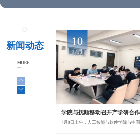
23
10
新闻动态
04月
07月
MORE
黄源源副教授来我院作学术报